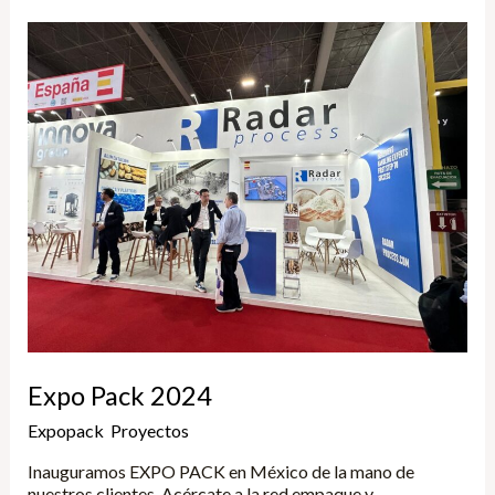
Expo
Pack
2024
Expo Pack 2024
Expopack
,
Proyectos
/
Yune
Inauguramos EXPO PACK en México de la mano de
nuestros clientes. Acércate a la red empaque y