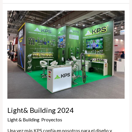
Light&
Building
2024
Light& Building 2024
Light & Building
,
Proyectos
/
Yune
Una vez más KPS confía en nosotros para el diseño y