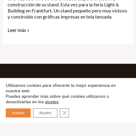
construcción de su stand. Esta vez para la feria Light &
Building en Frankfurt. Un stand pequeño pero muy vistoso
y construido con gráficas impresas en tela tensada.
Leer más »
20 años de experiencia en diseño y
Utilizamos cookies para ofrecerte la mejor experiencia en
construcción de stands para ferias. También
nuestra web.
ofrecemos consultoría internacional.
Puedes aprender más sobre qué cookies utilizamos o
desactivarlas en los
ajustes
.
Síguenos
CERRAR EL BANNER DE COOKIES
Aceptar
Ajustes
English