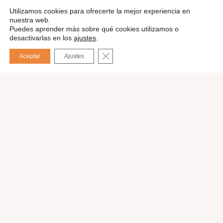
Utilizamos cookies para ofrecerte la mejor experiencia en
nuestra web.
Puedes aprender más sobre qué cookies utilizamos o
desactivarlas en los
ajustes
.
CERRAR EL BANNER DE COOKIES
Aceptar
Ajustes
English
Pedir presupuesto
Nuestros servicios