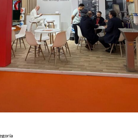
tegoría
/
Yune