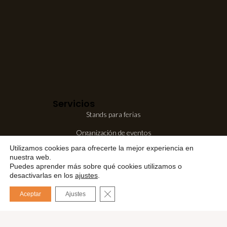
Servicios
Stands para ferias
Organización de eventos
Utilizamos cookies para ofrecerte la mejor experiencia en
Consultoría internacional
nuestra web.
Puedes aprender más sobre qué cookies utilizamos o
desactivarlas en los
ajustes
.
CERRAR EL BANNER DE COOKIES
Aceptar
Ajustes
English