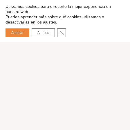
Utilizamos cookies para ofrecerte la mejor experiencia en
nuestra web.
Puedes aprender más sobre qué cookies utilizamos o
desactivarlas en los
ajustes
.
Pedir presupuesto
CERRAR EL BANNER DE COOKIES
Aceptar
Ajustes
English
Nuestros servicios