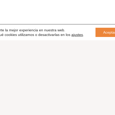
rte la mejor experiencia en nuestra web.
Acepta
 cookies utilizamos o desactivarlas en los
ajustes
.
Servicios
Co
Stands para ferias
Espa