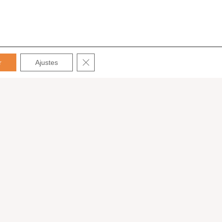
CERRAR EL BANNER DE COOKIES RGPD
r
Ajustes
English
ntacto
ña
+34 652 776 503