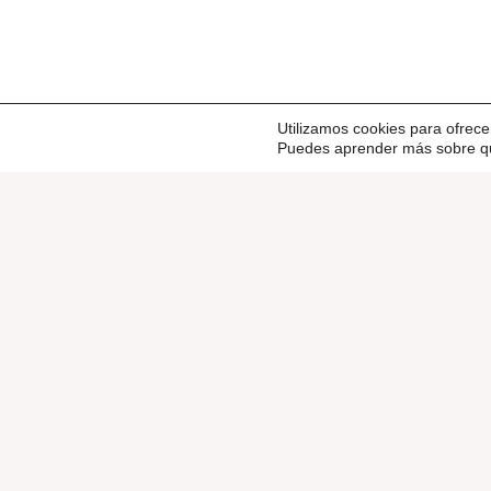
Utilizamos cookies para ofrece
Puedes aprender más sobre qué
20 años de experiencia en diseño y construcción
de stands para ferias. También ofrecemos
consultoría internacional.