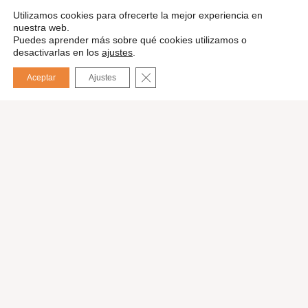
Utilizamos cookies para ofrecerte la mejor experiencia en
nuestra web.
Puedes aprender más sobre qué cookies utilizamos o
desactivarlas en los
ajustes
.
CERRAR EL BANNER DE COOKIES
Aceptar
Ajustes
English
Pedir presupuesto
Nuestros servicios